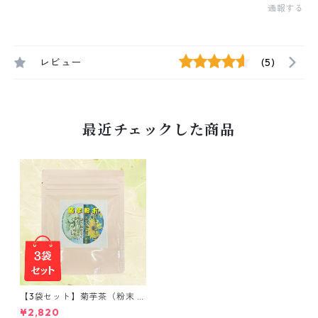
通報する
レビュー
(5)
最近チェックした商品
【3袋セット】菊芋茶（粉末 5
0ｇ）
¥2,820