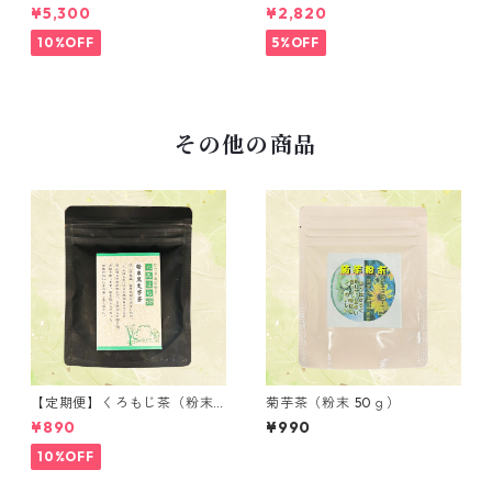
50ｇ）
50ｇ）
¥5,300
¥2,820
10%OFF
5%OFF
その他の商品
【定期便】くろもじ茶（粉末 3
菊芋茶（粉末 50ｇ）
0ｇ）
¥890
¥990
10%OFF