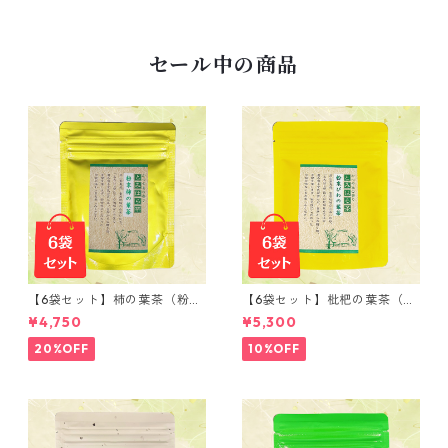
セール中の商品
【6袋セット】柿の葉茶（粉末
【6袋セット】枇杷の葉茶（粉
50ｇ）
末 50ｇ）
¥4,750
¥5,300
20%OFF
10%OFF