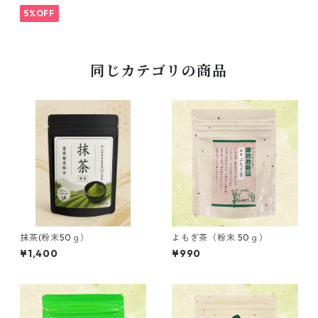
5%OFF
同じカテゴリの商品
抹茶(粉末50ｇ）
よもぎ茶（粉末 50ｇ）
¥1,400
¥990