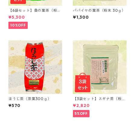
【6袋セット】桑の葉茶（粉末
パパイヤの葉茶（粉末 30ｇ）
50ｇ）
¥5,300
¥1,300
10%OFF
ほうじ茶（茶葉300ｇ）
【3袋セット】スギナ茶（粉末
50ｇ）
¥570
¥2,820
5%OFF