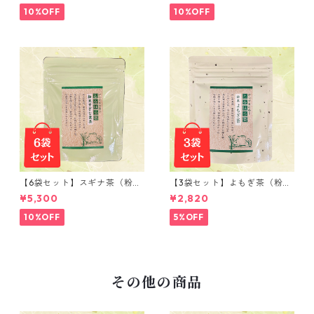
10%OFF
10%OFF
【6袋セット】スギナ茶（粉末
【3袋セット】よもぎ茶（粉末
50ｇ）
50ｇ）
¥5,300
¥2,820
10%OFF
5%OFF
その他の商品