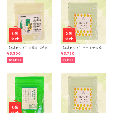
【6袋セット】六葉茶（粉末 5
【3袋セット】パパイヤの葉茶
0ｇ）
（粉末 30ｇ）
¥5,300
¥3,790
10%OFF
5%OFF